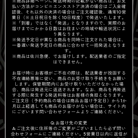
※商品詳細ページに発送時期の記載がない商品は、お支
払い方法がコンビニエンスストア決済の場合はご入金確
認後、それ以外の決済の場合はご注文確認後、通常10営
業日（※土日祝日を除く10日程度）で発送いたします。
※「到着」ではなく「発送」となりますので、実際のお
届けまでにかかる日数はお住まいの地域や輸送状況によ
り異なります。
※発送予定日が異なる商品を同時に注文された場合は、
一番遅い発送予定日の商品に合わせて一括発送となりま
す。
※商品は佐川急便、でお届けします。配送業者のご指定
はできません。
お届け時にお客様がご不在の際は、配送業者が投函する
不在連絡票等に従い、商品のお受け取り手続きをお願い
します。保管期間内にお受け取りいただけなかった場
合、商品は発送元に返送されます。なお、商品を再発送
する際に発生する発送料等はお客様の負担となります。
ご注文日（予約商品の場合は商品お届け予定日）から1か
月以上経過しても商品のお届けがない場合は、サイト内
にございます問い合わせフォームよりご連絡ください。
Q:お届け先の変更
A:ご注文後に住所等のご変更がございましたら必ず問い
合わせフォームにご連絡ください。5営業日以内に返信が