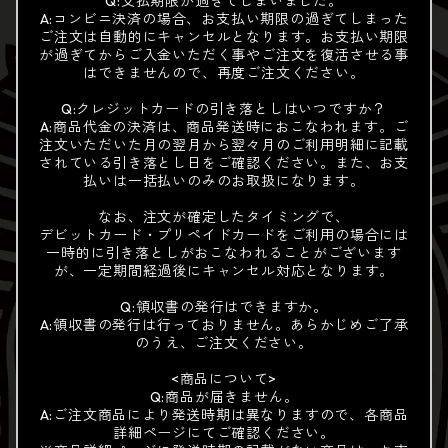
Q:支払期限が過ぎてしまいました。
A:コンビニ決済の場合、お支払い期限の過ぎてしまった
ご注文は自動的にキャンセルとなります。お支払い期限
が過ぎてからご入金いただく事やご注文を復活させる事
はできませんので、再度ご注文ください。
Q:クレジットカードの引き落としはいつですか？
A:商品代金の決済は、商品発送時におこなわれます。ご
注文いただいた月の翌月から翌々月のご利用明細に記載
されている引き落とし日をご確認ください。また、お支
払いは一括払いのみのお取扱になります。
なお、注文が確定したタイミングで、
デビットカード・プリペイドカードをご利用の場合には
一時的に引き落としがおこなわれることがございます
が、一定期間経過後にキャンセル対応となります。
Q:領収書の発行はできますか。
A:領収書の発行は行っておりません。あらかじめご了承
のうえ、ご注文ください。
<商品について>
Q:商品が届きません。
A:ご注文商品により発送時期は異なりますので、各商品
詳細ページにてご確認ください。