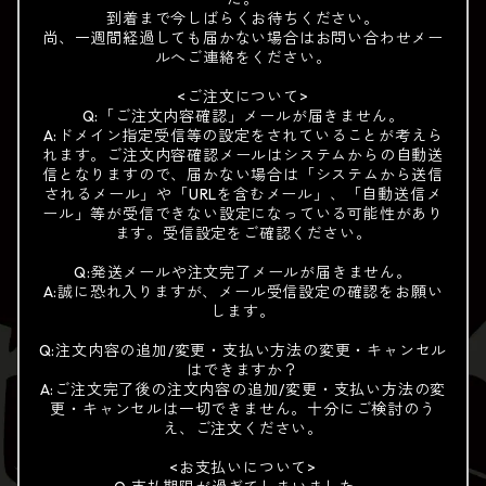
到着まで今しばらくお待ちください。
尚、一週間経過しても届かない場合はお問い合わせメー
ルへご連絡をください。
<ご注文について>
Q:「ご注文内容確認」メールが届きません。
A:ドメイン指定受信等の設定をされていることが考えら
れます。ご注文内容確認メールはシステムからの自動送
信となりますので、届かない場合は「システムから送信
されるメール」や「URLを含むメール」、「自動送信メ
ール」等が受信できない設定になっている可能性があり
ます。受信設定をご確認ください。
Q:発送メールや注文完了メールが届きません。
A:誠に恐れ入りますが、メール受信設定の確認をお願い
します。
Q:注文内容の追加/変更・支払い方法の変更・キャンセル
はできますか？
A:ご注文完了後の注文内容の追加/変更・支払い方法の変
更・キャンセルは一切できません。十分にご検討のう
え、ご注文ください。
<お支払いについて>